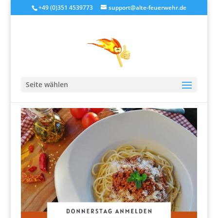
+49 (0)351 4539773
support@alte-feuerwehr.de
Nudelfreitag
Seite wählen
von
alteFeuerwehr
|
Juni 10, 2020