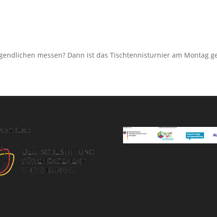
ugendlichen messen? Dann ist das Tischtennisturnier am Montag gen