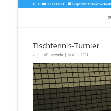
+49 (0)351 4539773
support@alte-feuerwehr.d
S
Tischtennis-Turnier
von
alteFeuerwehr
|
Mai 11, 2021