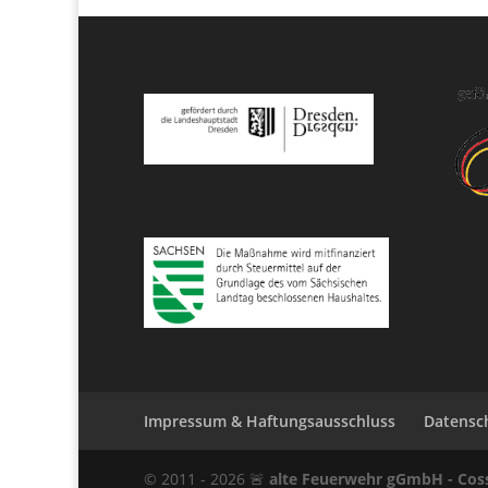
Impressum & Haftungsausschluss
Datensc
© 2011 -
2026
🚨
alte Feuerwehr gGmbH - Co