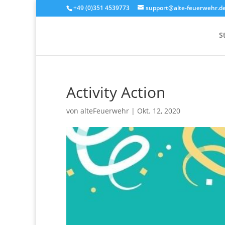
+49 (0)351 4539773
support@alte-feuerwehr.d
S
Activity Action
von
alteFeuerwehr
|
Okt. 12, 2020