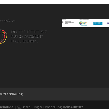
hutzerklärung
ssebaude
| 💻 Betreuung & Umsetzung
DeinAuftritt