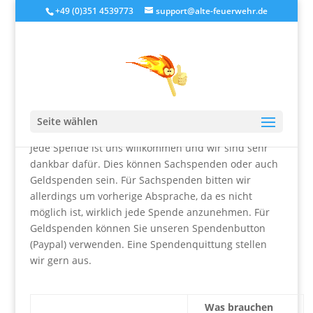
+49 (0)351 4539773
support@alte-feuerwehr.de
Spenden
Seite wählen
Jede Spende ist uns willkommen und wir sind sehr
dankbar dafür. Dies können Sachspenden oder auch
Geldspenden sein. Für Sachspenden bitten wir
allerdings um vorherige Absprache, da es nicht
möglich ist, wirklich jede Spende anzunehmen. Für
Geldspenden können Sie unseren Spendenbutton
(Paypal) verwenden. Eine Spendenquittung stellen
wir gern aus.
Was brauchen