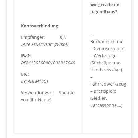
wir gerade im
Jugendhaus?
Kontoverbindung:
–
Empfänger:
KJH
Boxhandschuhe
„Alte Feuerwehr“ gGmbH
– Gemüsesamen
IBAN:
– Werkzeuge
DE26120300001002317640
(Stichsäge und
Handkreissäge)
BIC:
–
BYLADEM1001
Fahrradwerkzeug
– Brettspiele
Verwendungsz.: Spende
(Siedler,
von (Ihr Name)
Carcassonne,…)