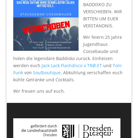
BADDISKO ZU
VERSCHIEBEN. WIR
BITTEN UM EUER
VERSTÄNDNIS.
Wir feiern 25 Jahre
Jugendhaus
Cossebaude und
holen die legendäre Baddisko zurück. Einheizen
werden euch
Jack Lack
Flashdisco x TRØ.ET
und
Toni
Funk
von
Soulboutique
. Abkühlung verschaffen euch
kühle Getränke und Cocktails.
Wir freuen uns auf euch.