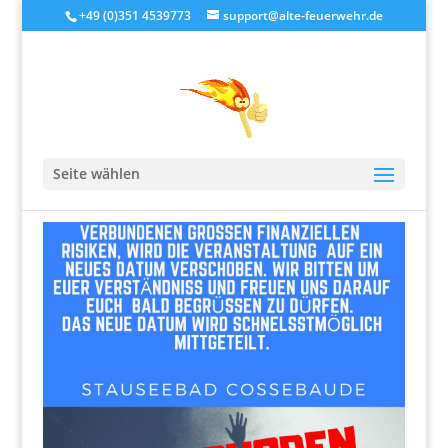
+49 (0)351 4539773
support@alte-feuerwehr.de
Baddisko VERSCHOBEN
Seite wählen
von
alteFeuerwehr
|
Juli 1, 2019