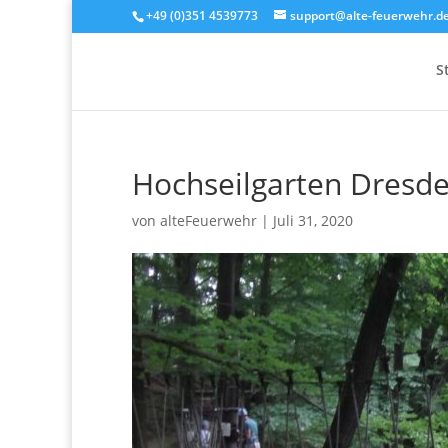
+49 (0)351 4539773
support@alte-feuerwehr.d
S
Hochseilgarten Dresd
von
alteFeuerwehr
|
Juli 31, 2020