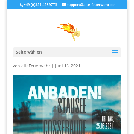
+49 (0)351 4539773
support@alte-feuerwehr.de
JH geht baden in
Cossebaude
Seite wählen
von
alteFeuerwehr
|
Juni 16, 2021