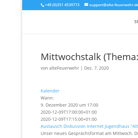
+49 (0)351 4539773
support@alte-feuerwehr.d
S
Mittwochstalk (Thema: 
von
alteFeuerwehr
|
Dez. 7, 2020
Kalender
Wann:
9. Dezember 2020 um 17:00
2020-12-09T17:00:00+01:00
2020-12-09T17:15:00+01:00
Austausch
Diskussion
Internet
Jugendhaus "Al
Unser neues Gesprächsformat am Mittwoch. Der