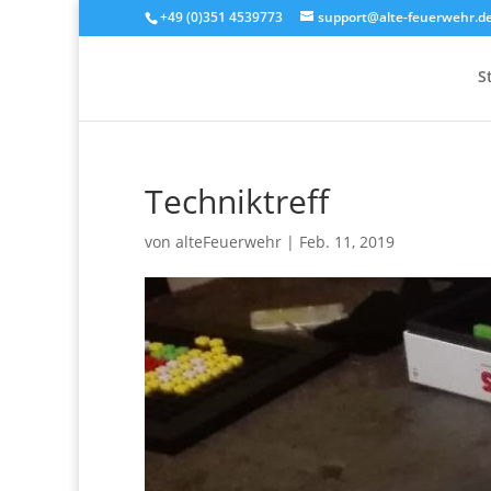
+49 (0)351 4539773
support@alte-feuerwehr.d
S
Techniktreff
von
alteFeuerwehr
|
Feb. 11, 2019