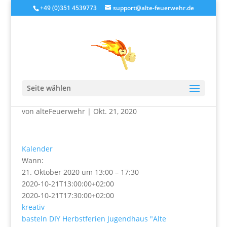
+49 (0)351 4539773
support@alte-feuerwehr.de
DIY Lampenschirme die
zweite
Seite wählen
von
alteFeuerwehr
|
Okt. 21, 2020
Kalender
Wann:
21. Oktober 2020 um 13:00 – 17:30
2020-10-21T13:00:00+02:00
2020-10-21T17:30:00+02:00
kreativ
basteln
DIY
Herbstferien
Jugendhaus "Alte