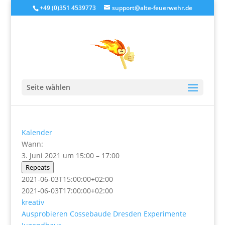
+49 (0)351 4539773
support@alte-feuerwehr.de
Experimente
Seite wählen
von
alteFeuerwehr
|
Mai 27, 2021
Kalender
Wann:
3. Juni 2021 um 15:00 – 17:00
Repeats
2021-06-03T15:00:00+02:00
2021-06-03T17:00:00+02:00
kreativ
Ausprobieren
Cossebaude
Dresden
Experimente