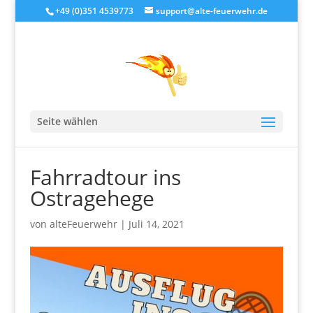
+49 (0)351 4539773
support@alte-feuerwehr.de
Seite wählen
Fahrradtour ins
Ostragehege
von
alteFeuerwehr
|
Juli 14, 2021