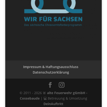
Impressum & Haftungsausschluss
Datenschutzerklärung
© 2011 -
2026
🚨
alte Feuerwehr gGmbH -
Cossebaude
| 💻 Betreuung & Umsetzung
DeinAuftritt