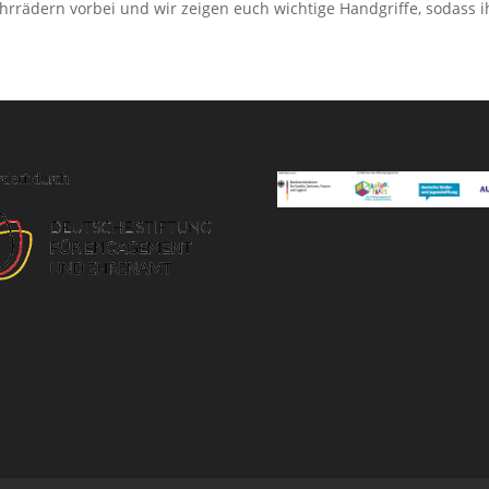
ahrrädern vorbei und wir zeigen euch wichtige Handgriffe, sodass 