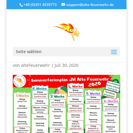
+49 (0)351 4539773
support@alte-feuerwehr.de
Ferienprogrammpunkt
Graffiti Action
Seite wählen
von
alteFeuerwehr
|
Juli 30, 2020