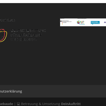
hutzerklärung
ssebaude
| 💻 Betreuung & Umsetzung
DeinAuftritt