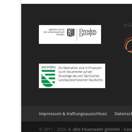
Impressum & Haftungsausschluss
Datensc
© 2011 -
2026
🚨
alte Feuerwehr gGmbH - Co