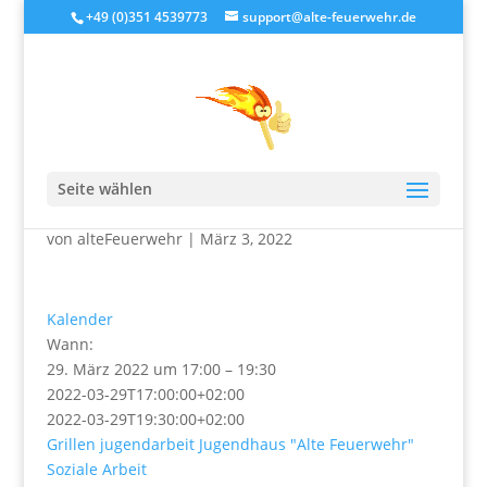
+49 (0)351 4539773
support@alte-feuerwehr.de
Grillnachmittag am Tag
der Sozialen Arbeit
Seite wählen
von
alteFeuerwehr
|
März 3, 2022
Kalender
Wann:
29. März 2022 um 17:00 – 19:30
2022-03-29T17:00:00+02:00
2022-03-29T19:30:00+02:00
Grillen
jugendarbeit
Jugendhaus "Alte Feuerwehr"
Soziale Arbeit