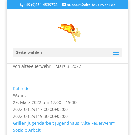
+49 (0)351 4539773
support@alte-feuerwehr.de
Grillnachmittag am Tag
der Sozialen Arbeit
Seite wählen
von
alteFeuerwehr
|
März 3, 2022
Kalender
Wann:
29. März 2022 um 17:00 – 19:30
2022-03-29T17:00:00+02:00
2022-03-29T19:30:00+02:00
Grillen
jugendarbeit
Jugendhaus "Alte Feuerwehr"
Soziale Arbeit