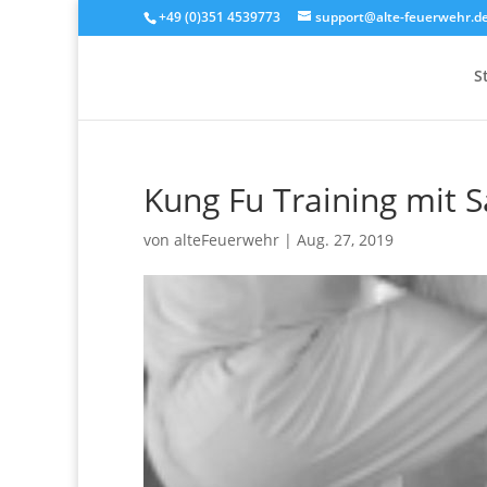
+49 (0)351 4539773
support@alte-feuerwehr.d
S
Kung Fu Training mit S
von
alteFeuerwehr
|
Aug. 27, 2019