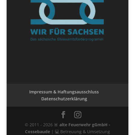
Impressum & Haftungsausschluss
Datenschutzerklärung
© 2011 -
2026
🚨
alte Feuerwehr gGmbH -
Cossebaude
| 💻 Betreuung & Umsetzung