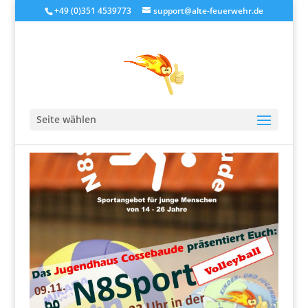
+49 (0)351 4539773
support@alte-feuerwehr.de
N8Sport Volleyball
Seite wählen
von
alteFeuerwehr
|
Nov. 5, 2019