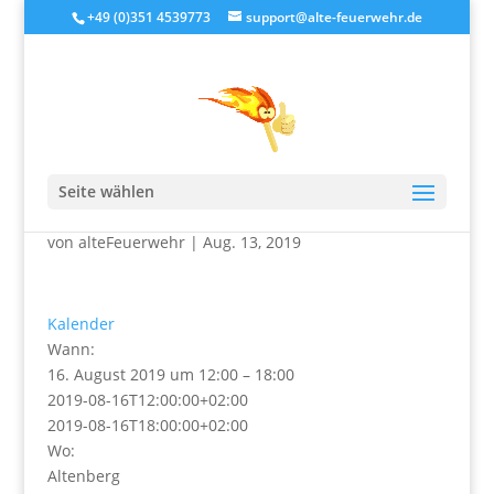
+49 (0)351 4539773
support@alte-feuerwehr.de
Jugendhaus geschlossen –
Sommerrodelbahn
Seite wählen
von
alteFeuerwehr
|
Aug. 13, 2019
Kalender
Wann:
16. August 2019 um 12:00 – 18:00
2019-08-16T12:00:00+02:00
2019-08-16T18:00:00+02:00
Wo:
Altenberg