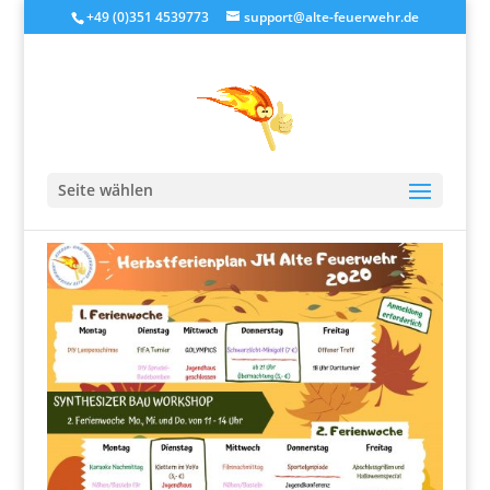
+49 (0)351 4539773
support@alte-feuerwehr.de
Sportolympiade
Seite wählen
von
alteFeuerwehr
|
Okt. 7, 2020