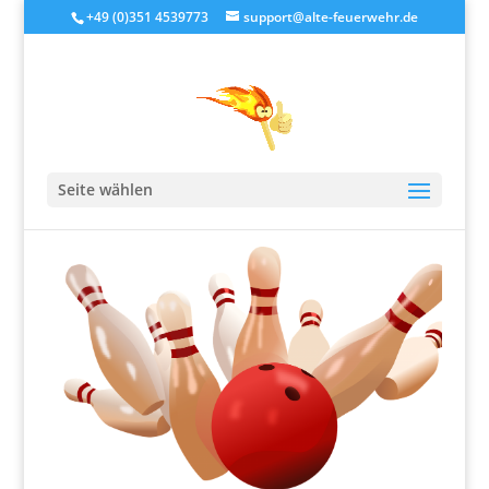
+49 (0)351 4539773
support@alte-feuerwehr.de
Bowlingausflug
Seite wählen
von
alteFeuerwehr
|
Juli 31, 2019