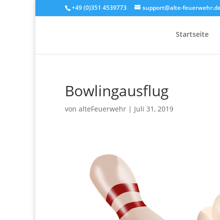
+49 (0)351 4539773
support@alte-feuerwehr.d
Startseite
Bowlingausflug
von
alteFeuerwehr
|
Juli 31, 2019