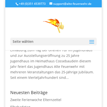
+49 (0)351 4539773
support@alte-feuerwehr.de
25 Jahre Jugendhaus
von
alteFeuerwehr
|
Mai 20, 2019
|
Allgemein
Seite wählen
Einladung zum Tag der offenen Tür im Jugendhaus
und zur Ausstellungseröffnung zu 25 Jahre
Jugendhaus im Heimathaus CossebaudeIn diesem
Jahr feiert das Jugendhaus Alte Feuerwehr mit
mehreren Veranstaltungen das 25-Jährige Jubiläum.
Seit einem Vierteljahrhundert sind...
Neuesten Beiträge
Zweite Ferienwoche Elternzettel
Elbebadetag