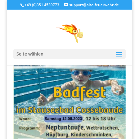
+49 (0)351 4539773
support@alte-feuerwehr.de
Seite wählen