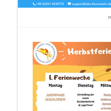
+49 (0)351 4539773
support@alte-feuerwehr.d
S