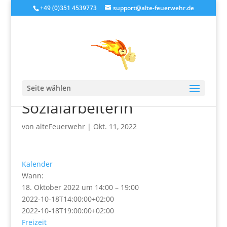
+49 (0)351 4539773
support@alte-feuerwehr.de
Frag den Sozi! Vorstellung
der neuen
Seite wählen
Sozialarbeiterin
von
alteFeuerwehr
|
Okt. 11, 2022
Kalender
Wann:
18. Oktober 2022 um 14:00 – 19:00
2022-10-18T14:00:00+02:00
2022-10-18T19:00:00+02:00
Freizeit