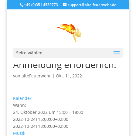
+49 (0)351 4539773
support@alte-feuerwehr.de
Schlagzeug
Einsteigerkurs-
Seite wählen
Anmeldung erforderlich!
von
alteFeuerwehr
|
Okt. 11, 2022
Kalender
Wann:
24. Oktober 2022 um 15:00 – 18:00
2022-10-24T15:00:00+02:00
2022-10-24T18:00:00+02:00
Musik