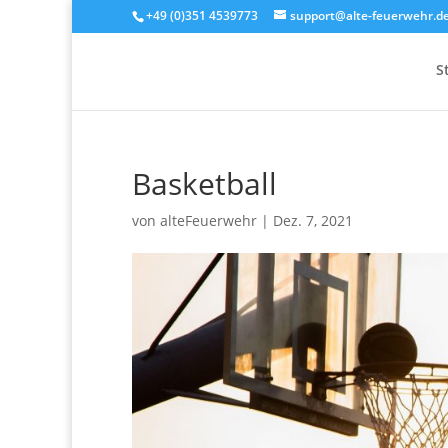
+49 (0)351 4539773
support@alte-feuerwehr.d
S
Basketball
von
alteFeuerwehr
|
Dez. 7, 2021