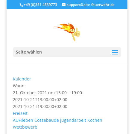
+49 (0)351 4539773
support@alte-feuerwehr.de
Koch-Duell
Seite wählen
von
alteFeuerwehr
|
Okt. 20, 2021
Kalender
Wann:
21. Oktober 2021 um 13:00 – 19:00
2021-10-21T13:00:00+02:00
2021-10-21T19:00:00+02:00
Freizeit
AUF!leben
Cossebaude
jugendarbeit
Kochen
Wettbewerb