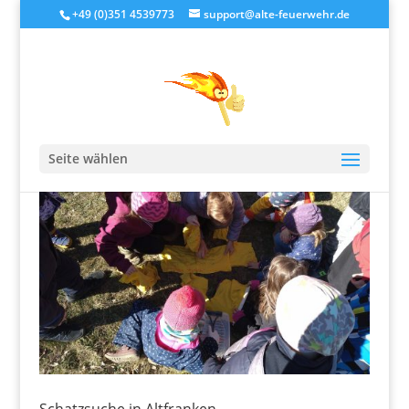
+49 (0)351 4539773
support@alte-feuerwehr.de
Seite wählen